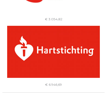
€ 3.054,82
€ 6.946,69