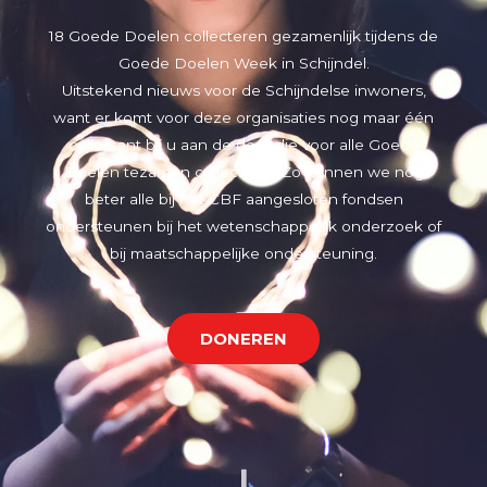
18 Goede Doelen collecteren gezamenlijk tijdens de
Goede Doelen Week in Schijndel.
Uitstekend nieuws voor de Schijndelse inwoners,
want er komt voor deze organisaties nog maar één
collectant bij u aan de deur die voor alle Goede
Doelen tezamen collecteert. Zo kunnen we nóg
beter alle bij het CBF aangesloten fondsen
ondersteunen bij het wetenschappelijk onderzoek of
bij maatschappelijke ondersteuning.
DONEREN