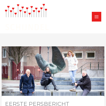
Ga
naar
de
inhoud
EERSTE PERSBERICHT